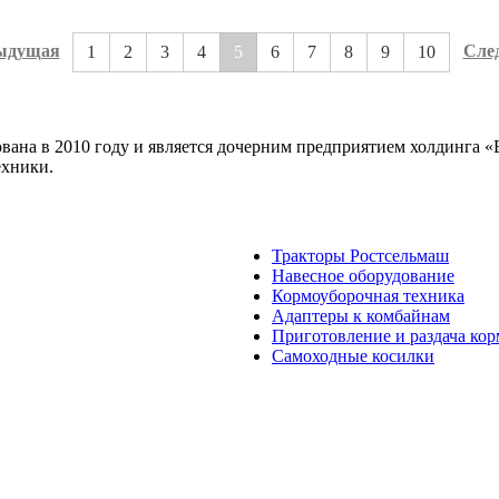
ыдущая
Сле
1
2
3
4
5
6
7
8
9
10
на в 2010 году и является дочерним предприятием холдинга «В
ехники.
Тракторы Ростсельмаш
Навесное оборудование
Кормоуборочная техника
Адаптеры к комбайнам
Приготовление и раздача ко
Самоходные косилки