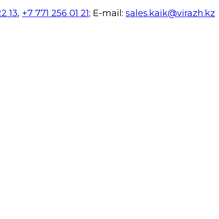
22 13
,
+7 771 256 01 21
; E-mail:
sales.kaik@virazh.kz