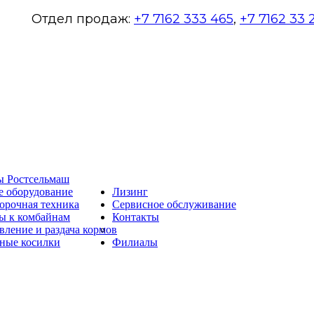
Отдел продаж:
+7 7162 333 465
,
+7 7162 33 
ы Ростсельмаш
е оборудование
Лизинг
орочная техника
Сервисное обслуживание
ы к комбайнам
Контакты
вление и раздача кормов
ные косилки
Филиалы