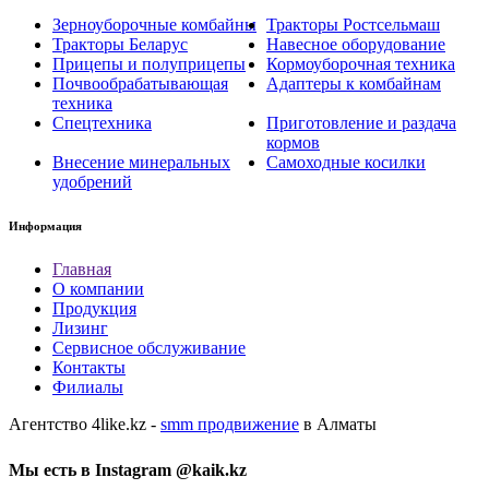
Зерноуборочные комбайны
Тракторы Ростсельмаш
Тракторы Беларус
Навесное оборудование
Прицепы и полуприцепы
Кормоуборочная техника
Почвообрабатывающая
Адаптеры к комбайнам
техника
Спецтехника
Приготовление и раздача
кормов
Внесение минеральных
Самоходные косилки
удобрений
Информация
Главная
О компании
Продукция
Лизинг
Сервисное обслуживание
Контакты
Филиалы
Агентство 4like.kz -
smm продвижение
в Алматы
Мы есть в Instagram @kaik.kz