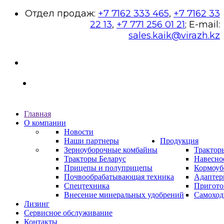
Отдел продаж:
+7 7162 333 465
,
+7 7162 33
22 13
,
+7 771 256 01 21
; E-mail:
sales.kaik@virazh.kz
Главная
О компании
Новости
Наши партнеры
Продукция
Зерноуборочные комбайны
Трактор
Тракторы Беларус
Навесно
Прицепы и полуприцепы
Кормоуб
Почвообрабатывающая техника
Адаптер
Спецтехника
Пригото
Внесение минеральных удобрений
Самоход
Лизинг
Сервисное обслуживание
Контакты