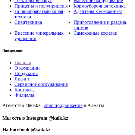
Тракторы Беларус
Навесное оборудование
Прицепы и полуприцепы
Кормоуборочная техника
Почвообрабатывающая
Адаптеры к комбайнам
техника
Спецтехника
Приготовление и раздача
кормов
Внесение минеральных
Самоходные косилки
удобрений
Информация
Главная
О компании
Продукция
Лизинг
Сервисное обслуживание
Контакты
Филиалы
Агентство 4like.kz -
smm продвижение
в Алматы
Мы есть в Instagram @kaik.kz
На Facebook @kaik.kz