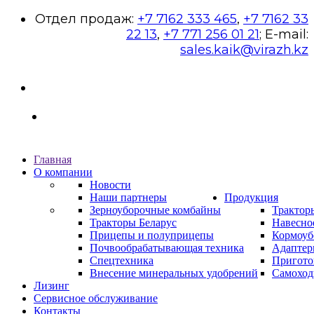
Отдел продаж:
+7 7162 333 465
,
+7 7162 33
22 13
,
+7 771 256 01 21
; E-mail:
sales.kaik@virazh.kz
Главная
О компании
Новости
Наши партнеры
Продукция
Зерноуборочные комбайны
Трактор
Тракторы Беларус
Навесно
Прицепы и полуприцепы
Кормоуб
Почвообрабатывающая техника
Адаптер
Спецтехника
Пригото
Внесение минеральных удобрений
Самоход
Лизинг
Сервисное обслуживание
Контакты