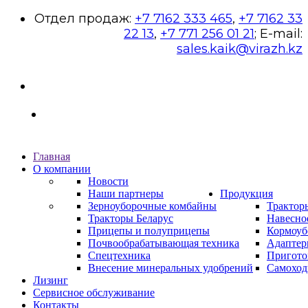
Отдел продаж:
+7 7162 333 465
,
+7 7162 33
22 13
,
+7 771 256 01 21
; E-mail:
sales.kaik@virazh.kz
Главная
О компании
Новости
Наши партнеры
Продукция
Зерноуборочные комбайны
Трактор
Тракторы Беларус
Навесно
Прицепы и полуприцепы
Кормоуб
Почвообрабатывающая техника
Адаптер
Спецтехника
Пригото
Внесение минеральных удобрений
Самоход
Лизинг
Сервисное обслуживание
Контакты