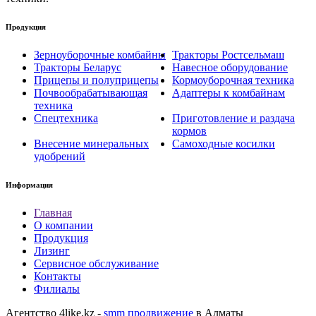
Продукция
Зерноуборочные комбайны
Тракторы Ростсельмаш
Тракторы Беларус
Навесное оборудование
Прицепы и полуприцепы
Кормоуборочная техника
Почвообрабатывающая
Адаптеры к комбайнам
техника
Спецтехника
Приготовление и раздача
кормов
Внесение минеральных
Самоходные косилки
удобрений
Информация
Главная
О компании
Продукция
Лизинг
Сервисное обслуживание
Контакты
Филиалы
Агентство 4like.kz -
smm продвижение
в Алматы